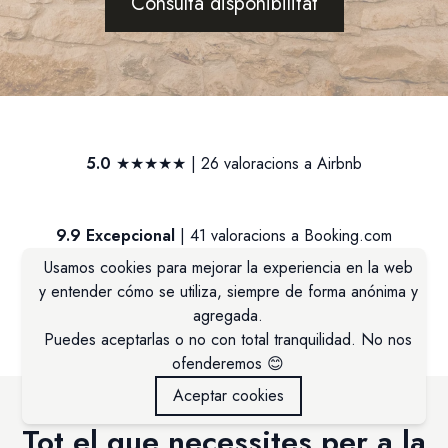
Consulta disponibilitat
5.0
★★★★★ | 26 valoracions a Airbnb
9.9 Excepcional
| 41 valoracions a Booking.com
Usamos cookies para mejorar la experiencia en la web
y entender cómo se utiliza, siempre de forma anónima y
5.0
★★★★★ | 16 valoracions a Google
agregada.
Puedes aceptarlas o no con total tranquilidad. No nos
ofenderemos 😊
Aceptar cookies
Tot el que necessites per a la