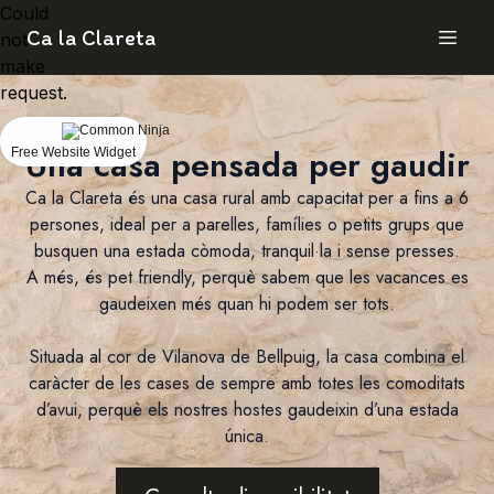
Could
Ca la Clareta
not
make
request.
Una casa pensada per gaudir
Free Website Widget
Ca la Clareta és una casa rural amb capacitat per a fins a 6
persones, ideal per a parelles, famílies o petits grups que
busquen una estada còmoda, tranquil·la i sense presses.
A més, és pet friendly, perquè sabem que les vacances es
gaudeixen més quan hi podem ser tots.
Situada al cor de Vilanova de Bellpuig, la casa combina el
caràcter de les cases de sempre amb totes les comoditats
d’avui, perquè els nostres hostes gaudeixin d’una estada
única.